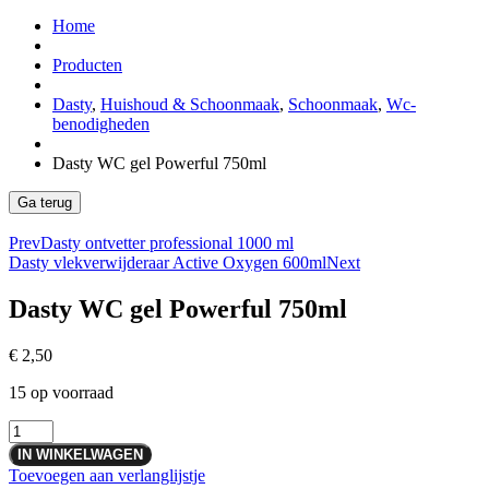
Home
Producten
Dasty
,
Huishoud & Schoonmaak
,
Schoonmaak
,
Wc-
benodigheden
Dasty WC gel Powerful 750ml
Prev
Dasty ontvetter professional 1000 ml
Dasty vlekverwijderaar Active Oxygen 600ml
Next
Dasty WC gel Powerful 750ml
€
2,50
15 op voorraad
Dasty
WC
IN WINKELWAGEN
gel
Toevoegen aan verlanglijstje
Powerful