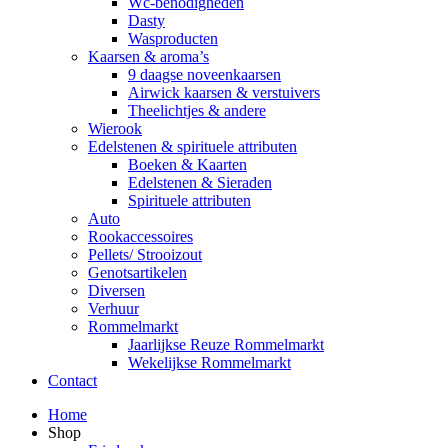
Wc-benodigheden
Dasty
Wasproducten
Kaarsen & aroma’s
9 daagse noveenkaarsen
Airwick kaarsen & verstuivers
Theelichtjes & andere
Wierook
Edelstenen & spirituele attributen
Boeken & Kaarten
Edelstenen & Sieraden
Spirituele attributen
Auto
Rookaccessoires
Pellets/ Strooizout
Genotsartikelen
Diversen
Verhuur
Rommelmarkt
Jaarlijkse Reuze Rommelmarkt
Wekelijkse Rommelmarkt
Contact
Home
Shop