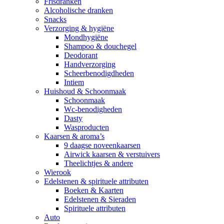
Frisdranken
Alcoholische dranken
Snacks
Verzorging & hygiëne
Mondhygiëne
Shampoo & douchegel
Deodorant
Handverzorging
Scheerbenodigdheden
Intiem
Huishoud & Schoonmaak
Schoonmaak
Wc-benodigheden
Dasty
Wasproducten
Kaarsen & aroma’s
9 daagse noveenkaarsen
Airwick kaarsen & verstuivers
Theelichtjes & andere
Wierook
Edelstenen & spirituele attributen
Boeken & Kaarten
Edelstenen & Sieraden
Spirituele attributen
Auto