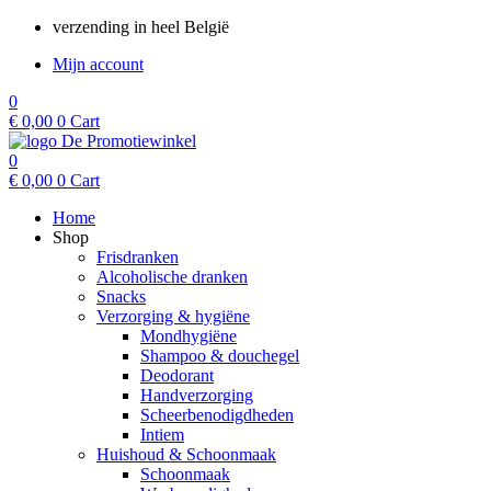
Ga
verzending in heel België
naar
Mijn account
de
inhoud
0
€
0,00
0
Cart
0
€
0,00
0
Cart
Home
Shop
Frisdranken
Alcoholische dranken
Snacks
Verzorging & hygiëne
Mondhygiëne
Shampoo & douchegel
Deodorant
Handverzorging
Scheerbenodigdheden
Intiem
Huishoud & Schoonmaak
Schoonmaak