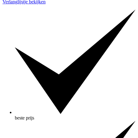
Verlanglijstje bekijken
750ml
aantal
beste prijs