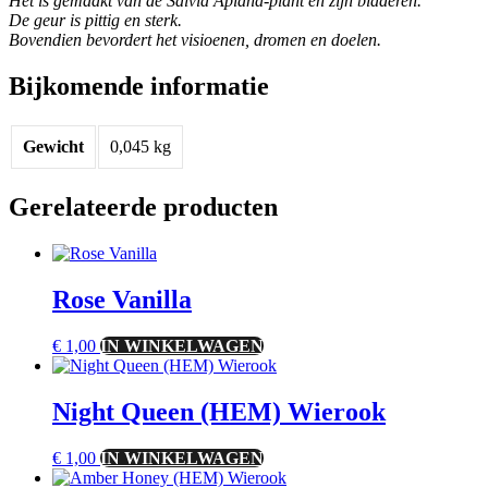
Het is gemaakt van de Salvia Apiana-plant en zijn bladeren.
De geur is pittig en sterk.
Bovendien bevordert het visioenen, dromen en doelen.
Bijkomende informatie
Gewicht
0,045 kg
Gerelateerde producten
Rose Vanilla
€
1,00
IN WINKELWAGEN
Night Queen (HEM) Wierook
€
1,00
IN WINKELWAGEN