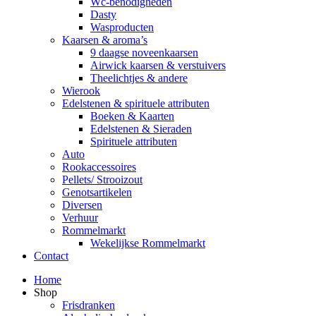
Wc-benodigheden
Dasty
Wasproducten
Kaarsen & aroma’s
9 daagse noveenkaarsen
Airwick kaarsen & verstuivers
Theelichtjes & andere
Wierook
Edelstenen & spirituele attributen
Boeken & Kaarten
Edelstenen & Sieraden
Spirituele attributen
Auto
Rookaccessoires
Pellets/ Strooizout
Genotsartikelen
Diversen
Verhuur
Rommelmarkt
Wekelijkse Rommelmarkt
Contact
Home
Shop
Frisdranken