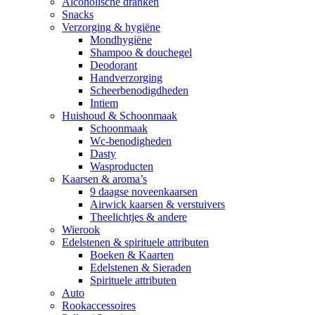
Alcoholische dranken
Snacks
Verzorging & hygiëne
Mondhygiëne
Shampoo & douchegel
Deodorant
Handverzorging
Scheerbenodigdheden
Intiem
Huishoud & Schoonmaak
Schoonmaak
Wc-benodigheden
Dasty
Wasproducten
Kaarsen & aroma’s
9 daagse noveenkaarsen
Airwick kaarsen & verstuivers
Theelichtjes & andere
Wierook
Edelstenen & spirituele attributen
Boeken & Kaarten
Edelstenen & Sieraden
Spirituele attributen
Auto
Rookaccessoires