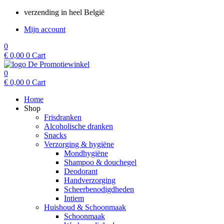
Ga
verzending in heel België
naar
Mijn account
de
inhoud
0
€
0,00
0
Cart
0
€
0,00
0
Cart
Home
Shop
Frisdranken
Alcoholische dranken
Snacks
Verzorging & hygiëne
Mondhygiëne
Shampoo & douchegel
Deodorant
Handverzorging
Scheerbenodigdheden
Intiem
Huishoud & Schoonmaak
Schoonmaak